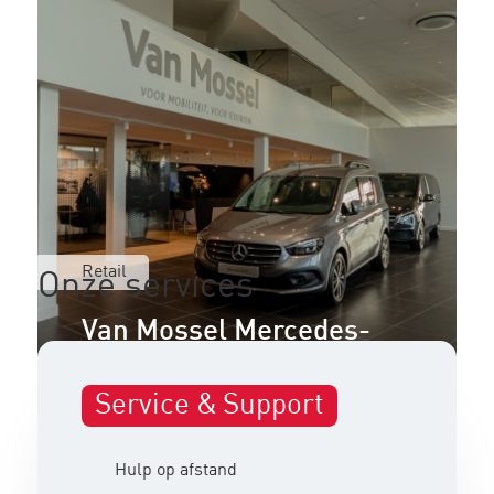
Retail
Onze services
Van Mossel Mercedes-
Benz
Service & Support
Turnhout
Hulp op afstand