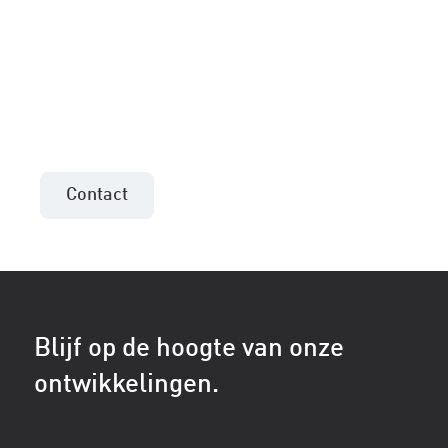
mee en kunnen een advies uitbrengen
specifiek voor uw project. Neem gerust
contact op met de verkoopadviseur in uw
regio of laat uw contactgegevens achter.
Contact
Blijf op de hoogte van onze
ontwikkelingen.