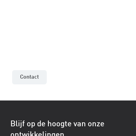
Meer informatie of een
aanbieding voor uw
project?
Neem contact op met de verkoopadviseur uit
uw regio!
Contact
Blijf op de hoogte van onze
ontwikkelingen.