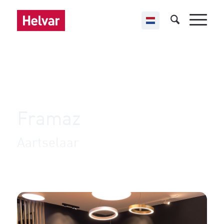
,
,
Helvar Imagine
Retail
ucontrol
Framaz
Aartselaar