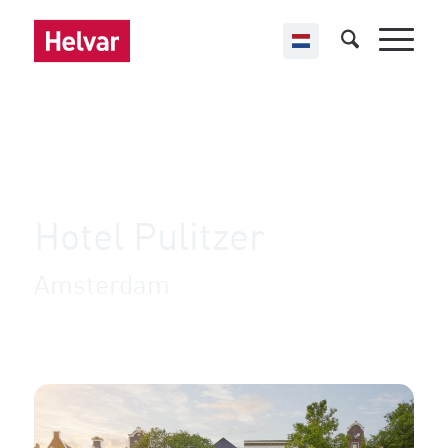
,
Helvar Imagine
Hotels
Hotel Pulitzer
Amsterdam