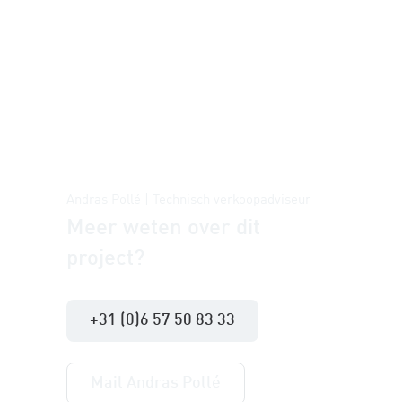
Andras Pollé | Technisch verkoopadviseur
Meer weten over dit
project?
+31 (0)6 57 50 83 33
Mail Andras Pollé