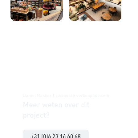
Daniël Bakker | Technisch verkoopadviseur
Meer weten over dit
project?
+31 (0)6 23 16 60 68