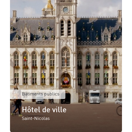
Plus d'informations ou
une offre pour votre
projet ?
Bâtiments publics
Contactez le conseiller de vente de votre
Hôtel de ville
région !
Saint-Nicolas