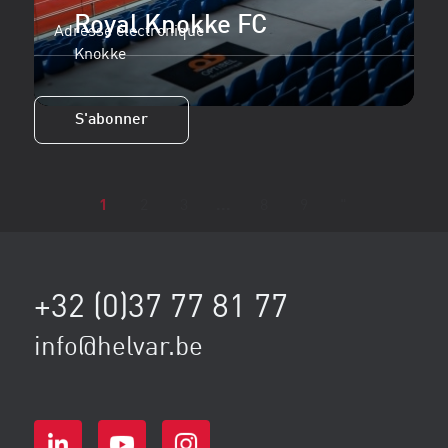
l'entreprise
Royal Knokke FC
Adresse
électronique
Knokke
(Obligatoire)
S'abonner
1
2
3
...
8
9
"
+32 (0)37 77 81 77
info@helvar.be