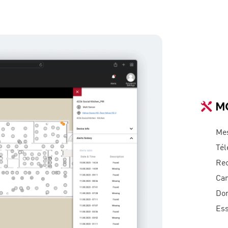
Mes
Tél
Rec
Car
Don
Ess