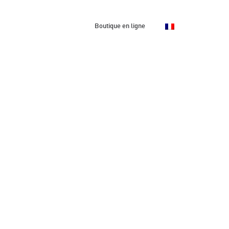
us
Contact
Boutique en ligne
ve pour les services numériques