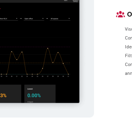
Vis
Com
Ide
Fil
Com
ann