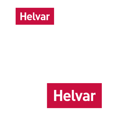
Solutions
Réfé
Accueil
/
Solutions
/
Helvar Insights