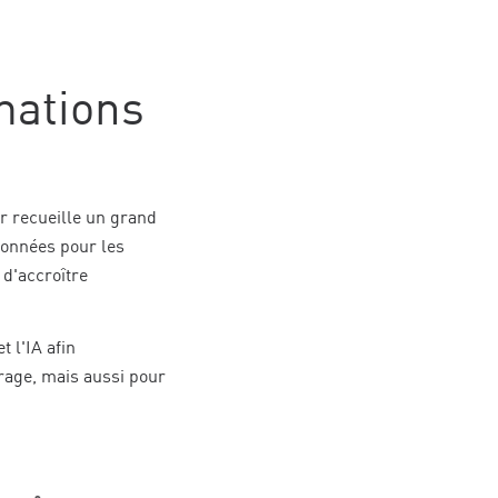
mations
r recueille un grand
données pour les
 d'accroître
 l'IA afin
rage, mais aussi pour