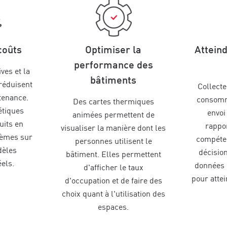
coûts
Optimiser la
Atteind
performance des
ves et la
bâtiments
 réduisent
Collecte
tenance.
consomm
Des cartes thermiques
étiques
envoi
animées permettent de
uits en
rappor
visualiser la manière dont les
tèmes sur
compéten
personnes utilisent le
dèles
décisio
bâtiment. Elles permettent
éels.
données 
d'afficher le taux
pour attei
d'occupation et de faire des
choix quant à l'utilisation des
espaces.