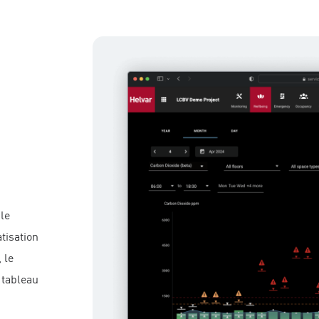
 le
tisation
 le
 tableau