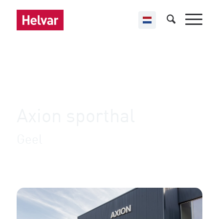
,
,
Helvar Imagine
Openbare gebouwen
ucontrol
Axion sporthal
Geel