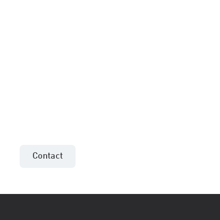
Meer informatie of een
aanbieding voor uw
project?
Neem contact op met de verkoopadviseur uit
uw regio!
Contact