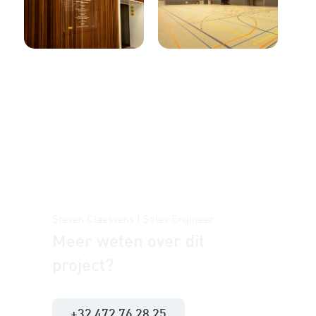
Steven Claessens | Sales Engineer
Meer weten over dit
project?
+32 472 76 28 25