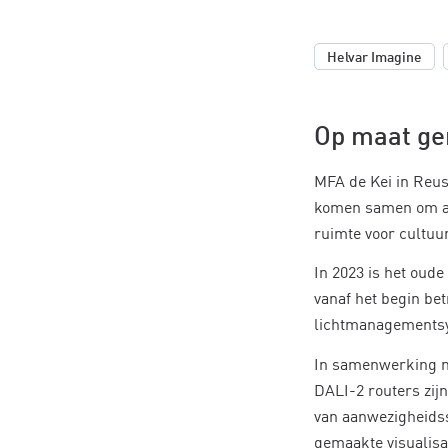
,
Helvar Imagine
Op maat ge
MFA de Kei in Reus
komen samen om act
ruimte voor cultuur
In 2023 is het oud
vanaf het begin bet
lichtmanagementsys
In samenwerking m
DALI-2 routers zij
van aanwezigheidss
gemaakte visualisat