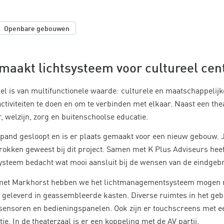
Openbare gebouwen
maakt lichtsysteem voor cultureel cen
el is van multifunctionele waarde: culturele en maatschappelijk
iviteiten te doen en om te verbinden met elkaar. Naast een thea
, welzijn, zorg en buitenschoolse educatie.
e pand gesloopt en is er plaats gemaakt voor een nieuw gebouw. 
rokken geweest bij dit project. Samen met K Plus Adviseurs heef
teem bedacht wat mooi aansluit bij de wensen van de eindgebr
et Markhorst hebben we het lichtmanagementsysteem mogen r
n geleverd in geassembleerde kasten. Diverse ruimtes in het geb
ensoren en bedieningspanelen. Ook zijn er touchscreens met e
ie. In de theaterzaal is er een koppeling met de AV partij.