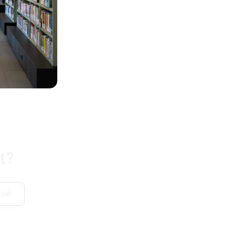
t?
Bué