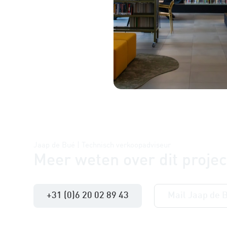
Jaap de Bué | Technisch verkoopadviseur
Meer weten over dit projec
+31 (0)6 20 02 89 43
Mail Jaap de 