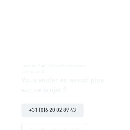
Jaap de Bué | Conseiller technico-
commercial
Vous voulez en savoir plus
sur ce projet ?
+31 (0)6 20 02 89 43