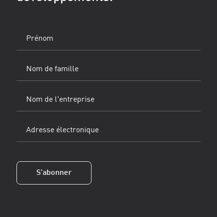
Prénom
(Obligatoire)
Nom
de
famille
Nom
(Obligatoire)
de
l'entreprise
Adresse
électronique
(Obligatoire)
S'abonner