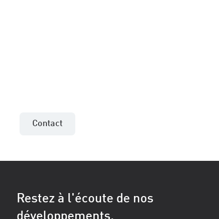
Plus d'informations ou
une offre pour votre
projet ?
Contactez le conseiller de vente de votre
région !
Contact
Restez à l'écoute de nos
développements.