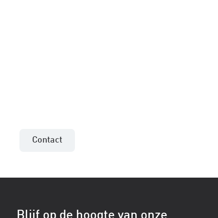
Meer informatie of een
aanbieding voor uw
project?
Neem contact op met de verkoopadviseur uit
uw regio!
Contact
Blijf op de hoogte van onze