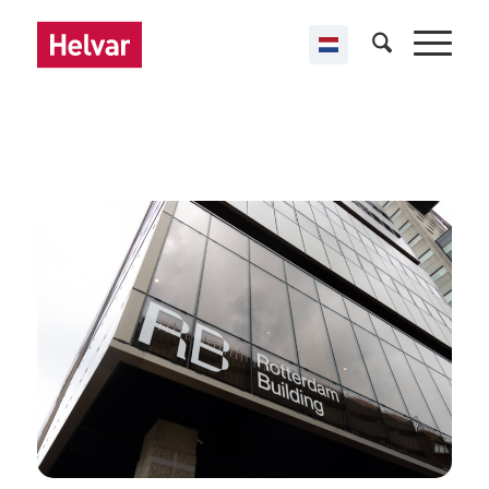
,
Helvar Imagine
Kantoren
Rotterdam Building
Rotterdam