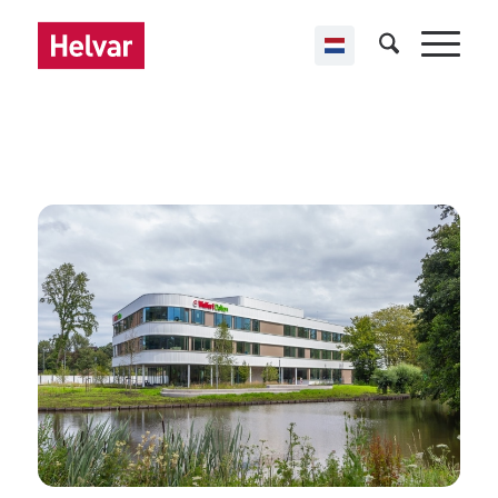
,
Helvar Imagine
Scholen
Wolfert Dalton College
Rotterdam