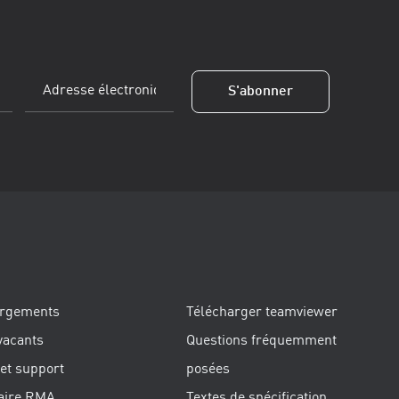
Adresse
S'abonner
électronique
(Obligatoire)
argements
Télécharger teamviewer
vacants
Questions fréquemment
 et support
posées
aire RMA
Textes de spécification