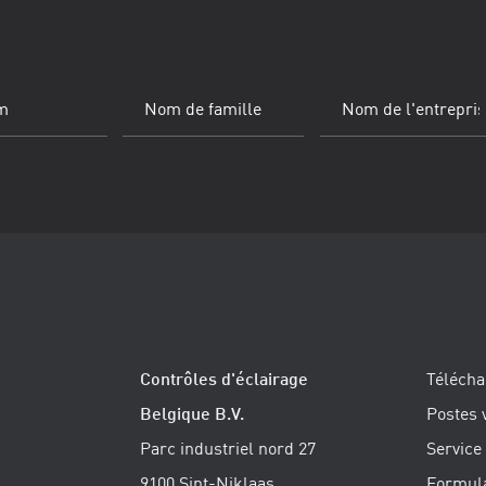
igatoire)
Nom
Nom
de
de
famille
(Obligatoire)
l'entreprise
Contrôles d'éclairage
Téléch
Belgique B.V.
Postes 
Parc industriel nord 27
Service
9100 Sint-Niklaas
Formul