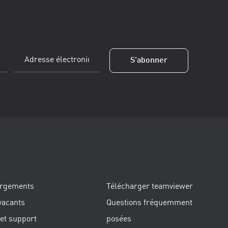
Adresse
S'abonner
électronique
(Obligatoire)
argements
Télécharger teamviewer
vacants
Questions fréquemment
 et support
posées