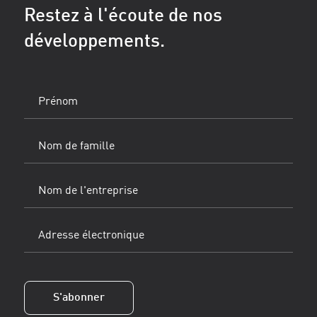
Restez à l'écoute de nos
développements.
Prénom
(Obligatoire)
Nom
de
famille
Nom
(Obligatoire)
de
l'entreprise
Adresse
électronique
(Obligatoire)
S'abonner