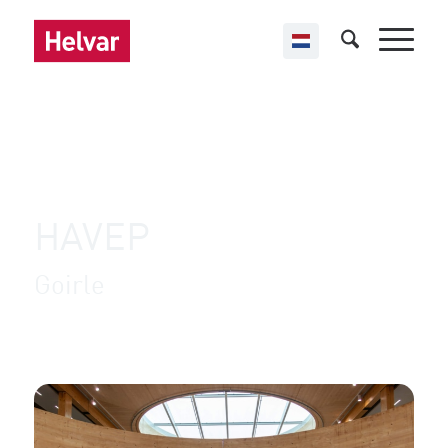
,
Helvar Imagine
Vente au détail
HAVEP
Goirle