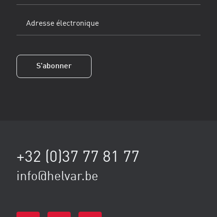
de
l'entreprise
Adresse
électronique
(Obligatoire)
S'abonner
+32 (0)37 77 81 77
info@helvar.be